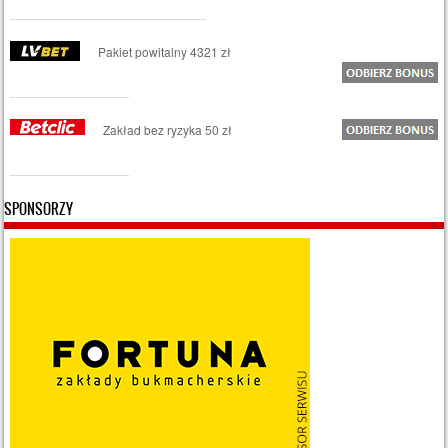
____________________________
Pakiet powitalny 4321 zł
_________________
Zakład bez ryzyka 50 zł
_________________
SPONSORZY