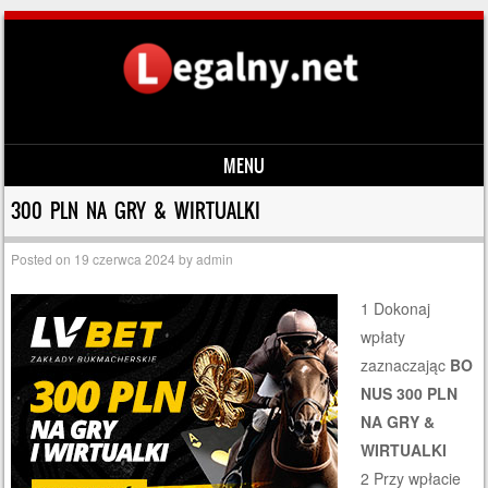
MENU
Skip to content
300 PLN NA GRY & WIRTUALKI
Posted on
19 czerwca 2024
by
admin
1 Dokonaj
wpłaty
zaznaczając
BO
NUS 300 PLN
NA GRY &
WIRTUALKI
2 Przy wpłacie